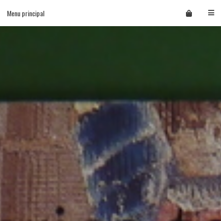
Skip
Menu principal
to
content