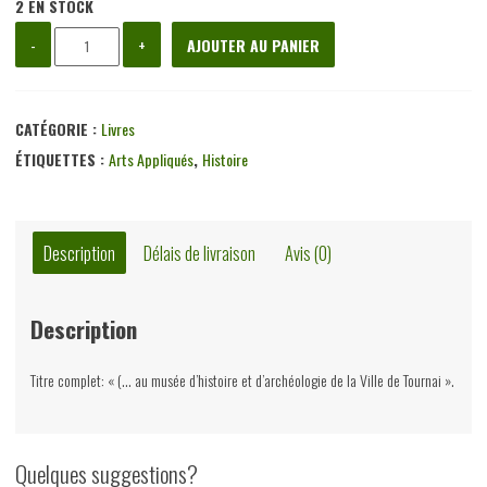
2 EN STOCK
quantité
-
+
AJOUTER AU PANIER
de
Les
tapisseries
CATÉGORIE :
Livres
tournaisiennes
ÉTIQUETTES :
Arts Appliqués
,
Histoire
de
la
seconde
Description
Délais de livraison
Avis (0)
moitié
du
Description
XVe
siècle,
Titre complet: « (… au musée d’histoire et d’archéologie de la Ville de Tournai ».
Anne
Dudant,
Fédération
Quelques suggestions?