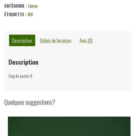
prend
CATÉGORIE :
Livres
la
ÉTIQUETTE :
BD
mer,
M.
Remacle,
Description
Délais de livraison
Avis (0)
Dupuis,
non-
Description
daté
Gag de poche 8.
Quelques suggestions?