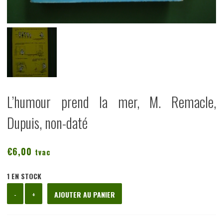
L’humour prend la mer, M. Remacle,
Dupuis, non-daté
€
6,00
tvac
1 EN STOCK
quantité
-
+
AJOUTER AU PANIER
de
L'humour