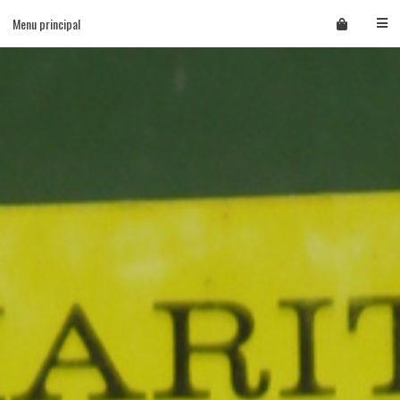
Skip
Menu principal
to
content