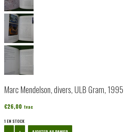
Marc Mendelson, divers, ULB Gram, 1995
€
26,00
tvac
1 EN STOCK
quantité
-
+
AJOUTER AU PANIER