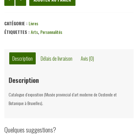
de
Marc
Mendelson,
CATÉGORIE :
Livres
divers,
ÉTIQUETTES :
Arts
,
Personnalités
ULB
Gram,
1995
Description
Délais de livraison
Avis (0)
Description
Catalogue d’exposition (Musée provincial d’art moderne de Oostende et
Botanique à Bruxelles).
Quelques suggestions?