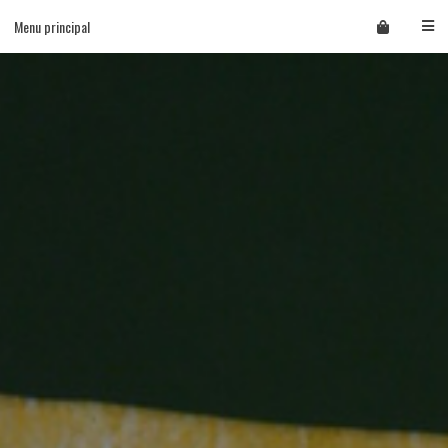
Skip
Menu principal
to
content