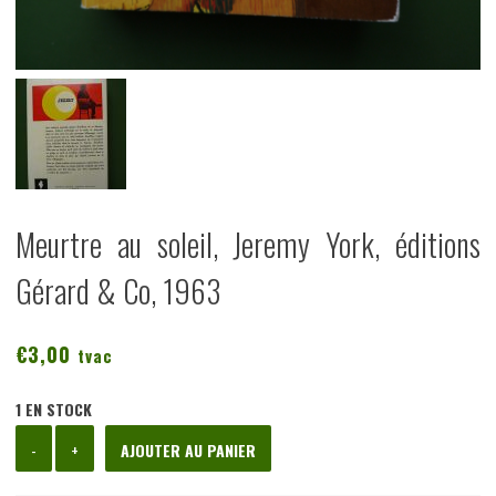
Meurtre au soleil, Jeremy York, éditions
Gérard & Co, 1963
€
3,00
tvac
1 EN STOCK
quantité
-
+
AJOUTER AU PANIER
de