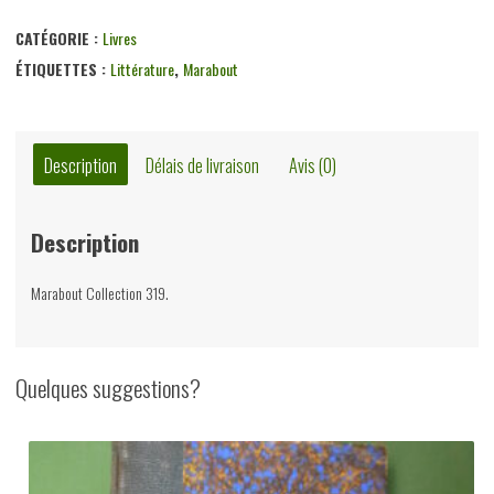
Meurtre
au
CATÉGORIE :
Livres
soleil,
ÉTIQUETTES :
Littérature
,
Marabout
Jeremy
York,
éditions
Description
Délais de livraison
Avis (0)
Gérard
&
Description
Co,
1963
Marabout Collection 319.
Quelques suggestions?