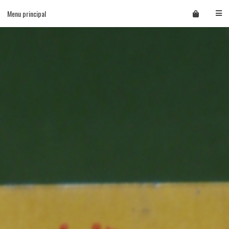
Skip
Menu principal
to
content