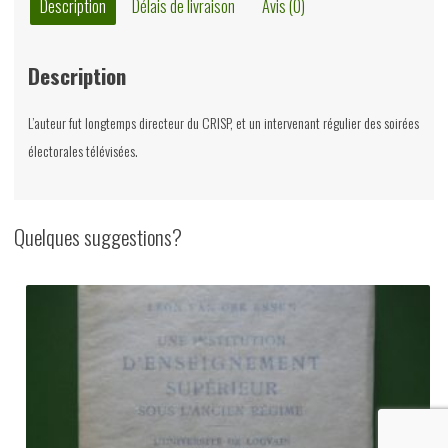
Belgique,
Description
Délais de livraison
Avis (0)
Xavier
Mabille,
Description
CRISP,
2011
L’auteur fut longtemps directeur du CRISP, et un intervenant régulier des soirées
électorales télévisées.
Quelques suggestions?