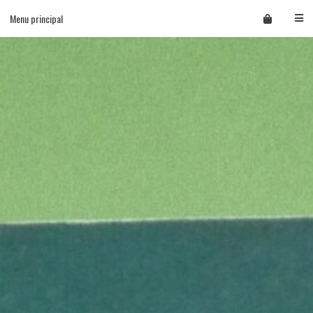
Skip
Menu principal
to
content