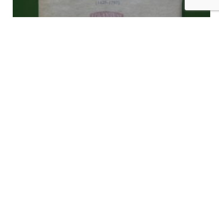
Une institution d’enseignement supérieur sous l’ancien régime
l’université de Louvain, Léon van der Essen, Vromant, 1921
€
12,00
tvac
Ajouter au panier