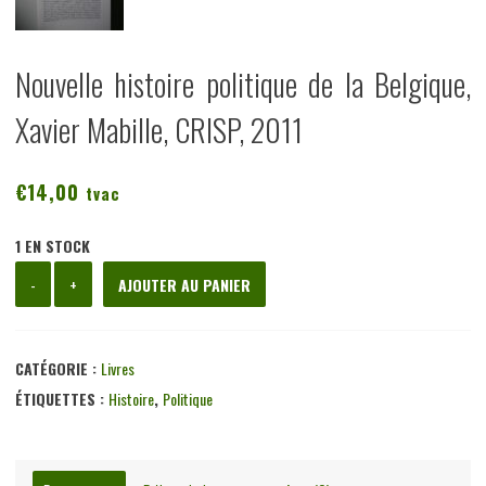
Nouvelle histoire politique de la Belgique,
Xavier Mabille, CRISP, 2011
€
14,00
tvac
1 EN STOCK
quantité
-
+
AJOUTER AU PANIER
de
Nouvelle
histoire
CATÉGORIE :
Livres
politique
ÉTIQUETTES :
Histoire
,
Politique
de
la