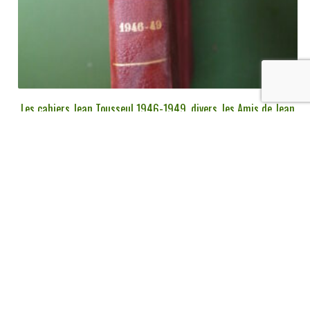
Les cahiers Jean Tousseul 1946-1949, divers, les Amis de Jean
Tousseul, 1946-1949
€
45,00
tvac
Ajouter au panier