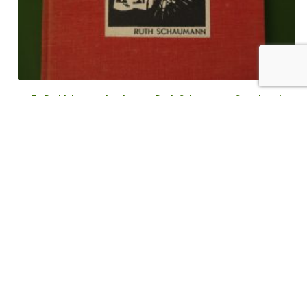
Te Bethlehem onder de ster, Ruth Schaumann, Standaard
Boekhandel, 1933
€
7,00
tvac
Ajouter au panier