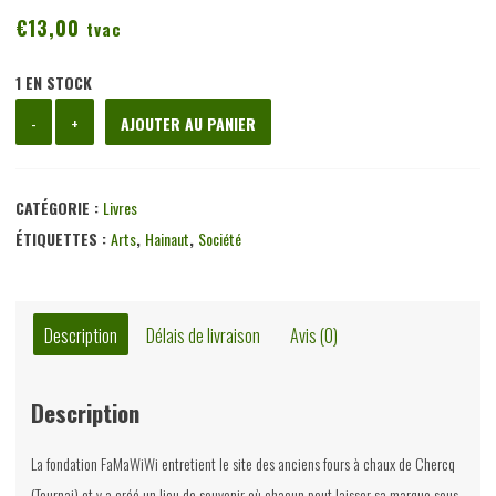
€
13,00
tvac
1 EN STOCK
quantité
-
+
AJOUTER AU PANIER
de
Passe-
mémoire,
CATÉGORIE :
Livres
fondation
ÉTIQUETTES :
Arts
,
Hainaut
,
Société
FaMaWiWi,
Mardaga,
2009
Description
Délais de livraison
Avis (0)
Description
La fondation FaMaWiWi entretient le site des anciens fours à chaux de Chercq
(Tournai) et y a créé un lieu de souvenir où chacun peut laisser sa marque sous