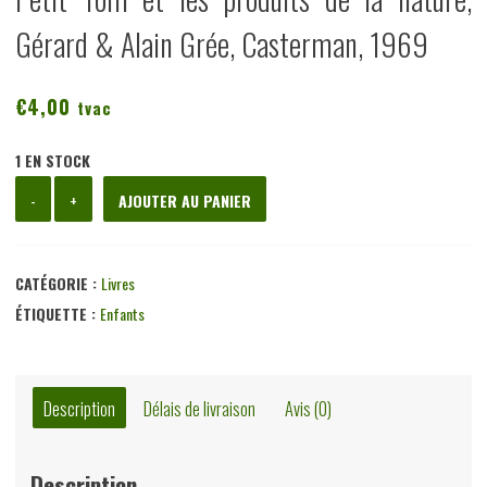
Gérard & Alain Grée, Casterman, 1969
€
4,00
tvac
1 EN STOCK
quantité
-
+
AJOUTER AU PANIER
de
Petit
Tom
CATÉGORIE :
Livres
et
ÉTIQUETTE :
Enfants
les
produits
de
Description
Délais de livraison
Avis (0)
la
nature,
Description