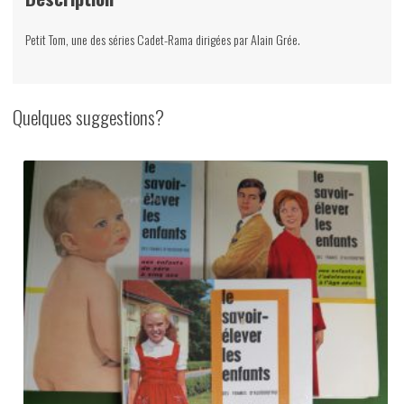
Gérard
&
Petit Tom, une des séries Cadet-Rama dirigées par Alain Grée.
Alain
Grée,
Casterman,
Quelques suggestions?
1969