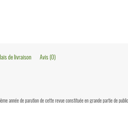
Revue
de
la
chapellerie
belge,
1925
lais de livraison
Avis (0)
ième année de parution de cette revue constituée en grande partie de publi