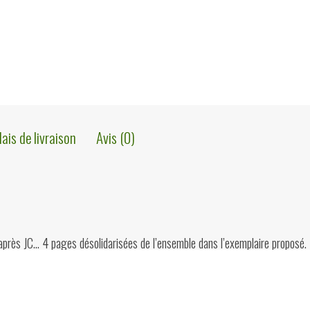
E.
de
Moreau,
Office
de
publicité,
lais de livraison
Avis (0)
1942
 après JC… 4 pages désolidarisées de l’ensemble dans l’exemplaire proposé.