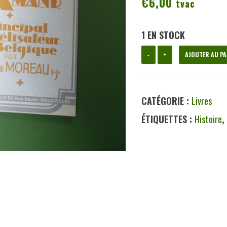
€
6,00
tvac
1 EN STOCK
quantité
-
+
AJOUTER AU PA
de
Saint-
CATÉGORIE :
Livres
Amand,
ÉTIQUETTES :
Histoire
le
principal
évangélisateur
de
la
Belgique,