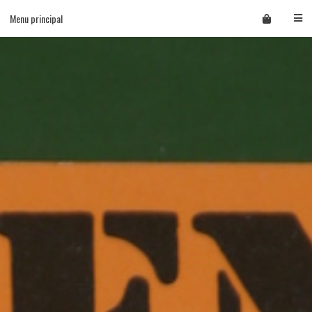
Skip
Menu principal
to
content