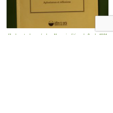
L’herbe entre les pavés, Jean Mergeai, editions du Cercle, 1991
€
5,00
tvac
Ajouter au panier