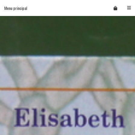
Skip
Menu principal
to
content