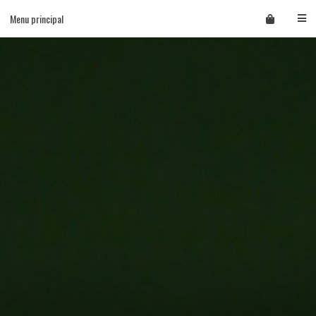
Skip
Menu principal
to
content