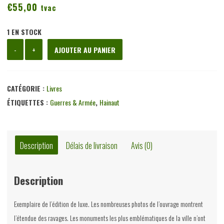
€
55,00
tvac
1 EN STOCK
quantité
-
+
AJOUTER AU PANIER
de
Tournai
sous
CATÉGORIE :
Livres
les
ÉTIQUETTES :
Guerres & Armée
,
Hainaut
bombes
1940-
1945,
Description
Délais de livraison
Avis (0)
Y.
Gahide,
Description
Société
royale
Exemplaire de l’édition de luxe. Les nombreuses photos de l’ouvrage montrent
d'histoire
l’étendue des ravages. Les monuments les plus emblématiques de la ville n’ont