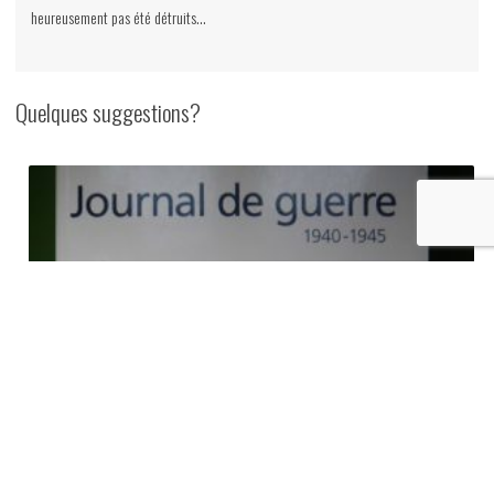
et
heureusement pas été détruits…
d'archéologie
de
Tournai,
Quelques suggestions?
1984