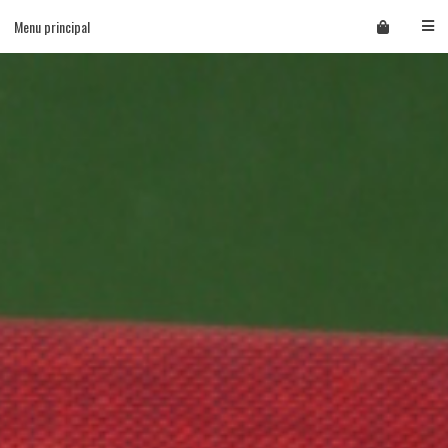
Skip
Menu principal
to
content