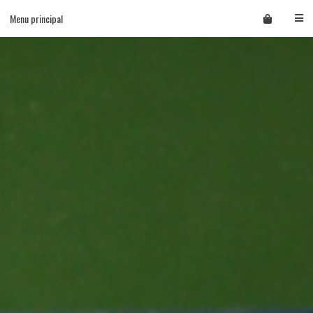
Skip
Menu principal
to
content