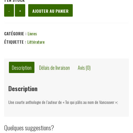
quantité
-
+
AJOUTER AU PANIER
de
Traversées,
Marcel
CATÉGORIE :
Livres
Thiry,
ÉTIQUETTE :
Littérature
Labor,
2000
Description
Délais de livraison
Avis (0)
Description
Une courte anthologie de l’auteur de « Toi qui pâlis au nom de Vancouver »;
Quelques suggestions?