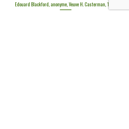
Edouard Blackford, anonyme, Veuve H. Casterman, 1885
€
6,00
tvac
Ajouter au panier